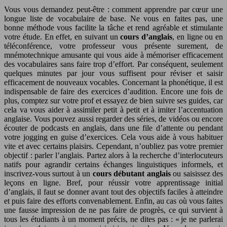
Vous vous demandez peut-être : comment apprendre par cœur une
longue liste de vocabulaire de base. Ne vous en faites pas, une
bonne méthode vous facilite la tâche et rend agréable et stimulante
votre étude. En effet, en suivant un
cours d’anglais
, en ligne ou en
téléconférence, votre professeur vous présente surement, de
mnémotechnique amusante qui vous aide à mémoriser efficacement
des vocabulaires sans faire trop d’effort. Par conséquent, seulement
quelques minutes par jour vous suffisent pour réviser et saisir
efficacement de nouveaux vocables. Concernant la phonétique, il est
indispensable de faire des exercices d’audition. Encore une fois de
plus, comptez sur votre prof et essayez de bien suivre ses guides, car
cela va vous aider à assimiler petit à petit et à imiter l’accentuation
anglaise. Vous pouvez aussi regarder des séries, de vidéos ou encore
écouter de podcasts en anglais, dans une file d’attente ou pendant
votre jogging en guise d’exercices. Cela vous aide à vous habituer
vite et avec certains plaisirs. Cependant, n’oubliez pas votre premier
objectif : parler l’anglais. Partez alors à la recherche d’interlocuteurs
natifs pour agrandir certains échanges linguistiques informels, et
inscrivez-vous surtout à un
cours débutant anglais
ou saisissez des
leçons en ligne. Bref, pour réussir votre apprentissage initial
d’anglais, il faut se donner avant tout des objectifs faciles à atteindre
et puis faire des efforts convenablement. Enfin, au cas où vous faites
une fausse impression de ne pas faire de progrès, ce qui survient à
tous les étudiants à un moment précis, ne dites pas : « je ne parlerai