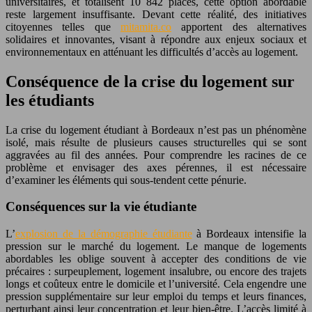
universitaires, et totalisent 10 842 places, cette option abordable
reste largement insuffisante. Devant cette réalité, des initiatives
citoyennes telles que
mitamita.co
apportent des alternatives
solidaires et innovantes, visant à répondre aux enjeux sociaux et
environnementaux en atténuant les difficultés d’accès au logement.
Conséquence de la crise du logement sur
les étudiants
La crise du logement étudiant à Bordeaux n’est pas un phénomène
isolé, mais résulte de plusieurs causes structurelles qui se sont
aggravées au fil des années. Pour comprendre les racines de ce
problème et envisager des axes pérennes, il est nécessaire
d’examiner les éléments qui sous-tendent cette pénurie.
Conséquences sur la vie étudiante
L’
explosion de la démographie étudiante
à Bordeaux intensifie la
pression sur le marché du logement. Le manque de logements
abordables les oblige souvent à accepter des conditions de vie
précaires : surpeuplement, logement insalubre, ou encore des trajets
longs et coûteux entre le domicile et l’université. Cela engendre une
pression supplémentaire sur leur emploi du temps et leurs finances,
perturbant ainsi leur concentration et leur bien-être. L’accès limité à